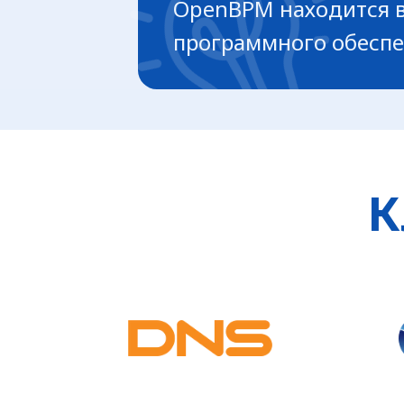
OpenBPM находится в
программного обесп
К