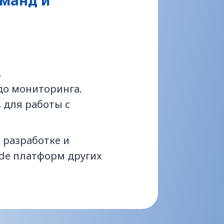
манд и
.
до мониторинга.
 для работы с
 разработке и
ode платформ других