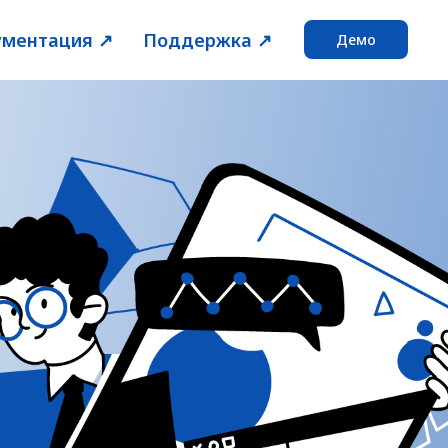
ментация ↗️
Поддержка ↗️
Демо