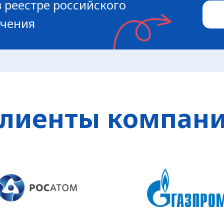
 реестре российского
ечения
лиенты компан