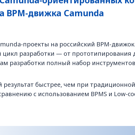
 Camunda-ориентированных ко
ка BPM-движка Camunda
amunda-проекты на российский BPM-движок
й цикл разработки — от прототипирования 
ам разработки полный набор инструментов
 результат быстрее, чем при традиционной
 сравнению с использованием BPMS и Low-c