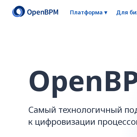
Платформа ▾
Для би
OpenB
Самый технологичный по
к цифровизации процессо