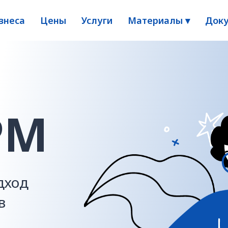
знеса
Цены
Услуги
Материалы ▾
Доку
PM
дход
в