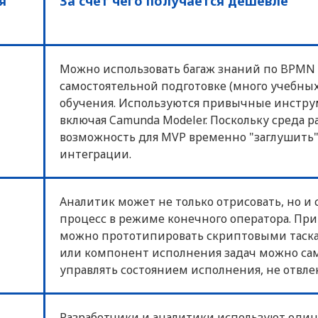
я
За счет чего получается дешевле
Можно использовать багаж знаний по BPMN 2
самостоятельной подготовке (много учебных 
обучения. Используются привычные инструм
включая Camunda Modeler. Поскольку среда р
возможность для MVP временно "заглушить" 
интеграции.
Аналитик может не только отрисовать, но и 
процесс в режиме конечного оператора. Пр
можно прототипировать скриптовыми таска
или компонент исполнения задач можно сам
управлять состоянием исполнения, не отвлек
Разработчики и аналитики используют один 