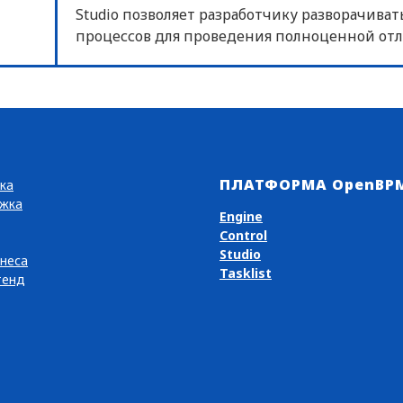
Studio позволяет разработчику разворачива
процессов для проведения полноценной отл
ПЛАТФОРМА OpenBP
ка
жка
Engine
Control
Studio
неса
Tasklist
тенд