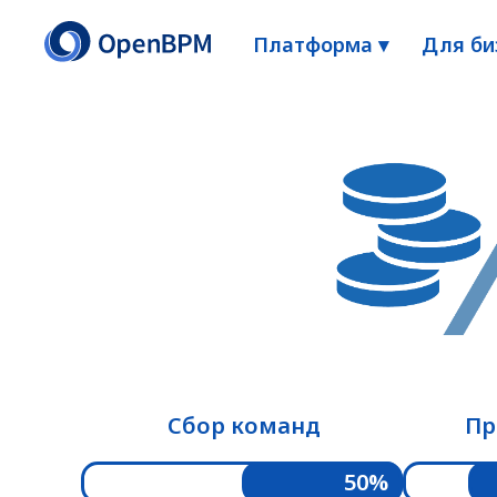
Платформа ▾
Для би
Сбор команд
Пр
50%