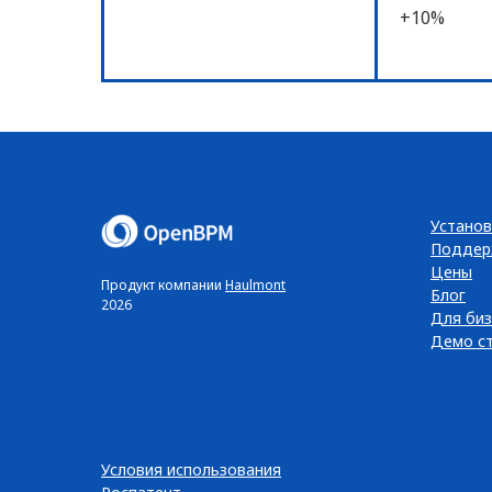
+10%
Установ
Поддер
Цены
Продукт компании
Haulmont
Блог
2026
Для биз
Демо с
Условия использования