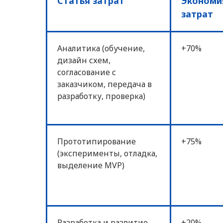
Статья затрат
Экономи
затрат
Аналитика (обучение,
+70%
дизайн схем,
согласование с
заказчиком, передача в
разработку, проверка)
Прототипирование
+75%
(эксперименты, отладка,
выделение MVP)
Разработка и развитие
+20%