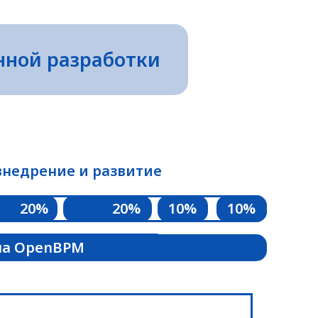
нной разработки
внедрение и развитие
20%
20%
10%
10%
на OpenBPM