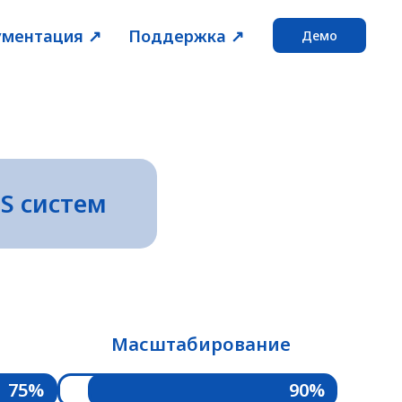
ментация ↗️
Поддержка ↗️
Демо
S систем
Масштабирование
75%
90%