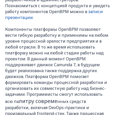
Познакомиться с концепцией продукта и увидеть
работу компонентов OpenBPM можно в
записи
презентации.
Компоненты платформы OpenBPM позволяют
вести гибкую разработку и применимы на любом
уровне процессной зрелости предприятия и в
любой отрасли. В то же время использовать
платформу можно на любой стадии работы над
проектом. В данный момент OpenBPM
поддерживает движок Camunda 7, в будущем
будет реализована также поддержка других
движков. Платформа OpenBPM помогает
формировать команды процессной разработки и
организовать их совместную работу над бизнес-
задачами. Программисты смогут использовать
литру совреме
всю па
нных средств
разработки, включая DevOps-практики и
произвольный frontend-стек. Также процессная